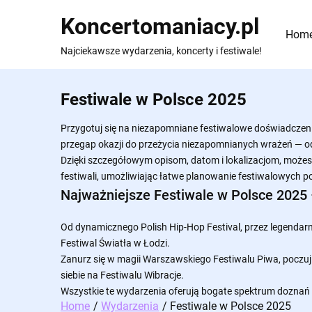
Skip
Koncertomaniacy.pl
to
Hom
content
Najciekawsze wydarzenia, koncerty i festiwale!
Festiwale w Polsce 2025
Przygotuj się na niezapomniane festiwalowe doświadczen
przegap okazji do przeżycia niezapomnianych wrażeń — od
Dzięki szczegółowym opisom, datom i lokalizacjom, może
festiwali, umożliwiając łatwe planowanie festiwalowych p
Najważniejsze Festiwale w Polsce 2025 
Od dynamicznego Polish Hip-Hop Festival, przez legendarny 
Festiwal Światła w Łodzi.
Zanurz się w magii Warszawskiego Festiwalu Piwa, poczuj
siebie na Festiwalu Wibracje.
Wszystkie te wydarzenia oferują bogate spektrum doznań – o
Home
Wydarzenia
Festiwale w Polsce 2025