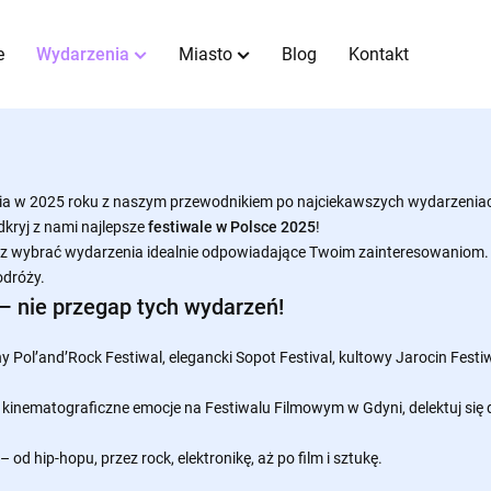
e
Wydarzenia
Miasto
Blog
Kontakt
ia w 2025 roku z naszym przewodnikiem po najciekawszych wydarzeniach
kryj z nami najlepsze
festiwale w Polsce 2025
!
sz wybrać wydarzenia idealnie odpowiadające Twoim zainteresowaniom. N
odróży.
– n
ie przegap tych wydarzeń!
Pol’and’Rock Festiwal, elegancki Sopot Festival, kultowy Jarocin Festiwa
 kinematograficzne emocje na Festiwalu Filmowym w Gdyni, delektuj się
d hip-hopu, przez rock, elektronikę, aż po film i sztukę.