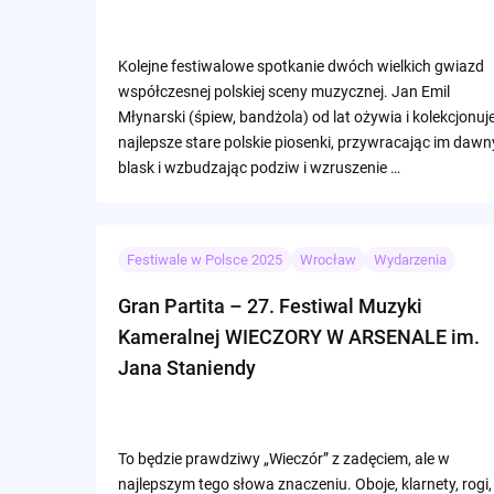
Kolejne festiwalowe spotkanie dwóch wielkich gwiazd
współczesnej polskiej sceny muzycznej. Jan Emil
Młynarski (śpiew, bandżola) od lat ożywia i kolekcjonuj
najlepsze stare polskie piosenki, przywracając im dawn
blask i wzbudzając podziw i wzruszenie …
Festiwale w Polsce 2025
Wrocław
Wydarzenia
Gran Partita – 27. Festiwal Muzyki
Kameralnej WIECZORY W ARSENALE im.
Jana Staniendy
To będzie prawdziwy „Wieczór” z zadęciem, ale w
najlepszym tego słowa znaczeniu. Oboje, klarnety, rogi,