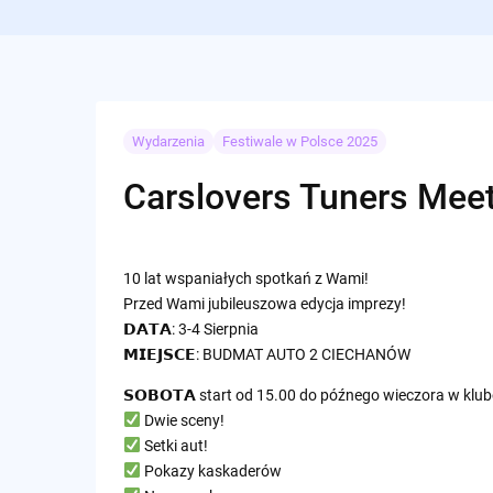
Wydarzenia
Festiwale w Polsce 2025
Carslovers Tuners Meet
10 lat wspaniałych spotkań z Wami!
Przed Wami jubileuszowa edycja imprezy!
𝗗𝗔𝗧𝗔: 3-4 Sierpnia
𝗠𝗜𝗘𝗝𝗦𝗖𝗘: BUDMAT AUTO 2 CIECHANÓW
𝗦𝗢𝗕𝗢𝗧𝗔 start od 15.00 do późnego wieczora w kl
Dwie sceny!
Setki aut!
Pokazy kaskaderów