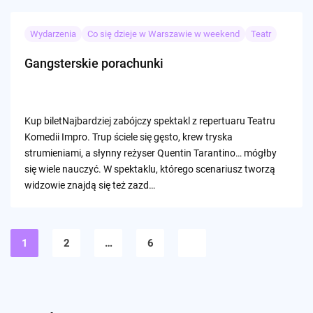
Wydarzenia
Co się dzieje w Warszawie w weekend
Teatr
Gangsterskie porachunki
Kup biletNajbardziej zabójczy spektakl z repertuaru Teatru
Komedii Impro. Trup ściele się gęsto, krew tryska
strumieniami, a słynny reżyser Quentin Tarantino… mógłby
się wiele nauczyć. W spektaklu, którego scenariusz tworzą
widzowie znajdą się też zazd…
Stronicowanie
wpisów
1
2
…
6