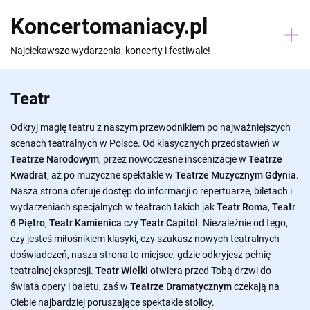
Skip
Koncertomaniacy.pl
to
content
Najciekawsze wydarzenia, koncerty i festiwale!
Teatr
Odkryj magię teatru z naszym przewodnikiem po najważniejszych
scenach teatralnych w Polsce. Od klasycznych przedstawień w
Teatrze Narodowym
, przez nowoczesne inscenizacje w
Teatrze
Kwadrat
, aż po muzyczne spektakle w
Teatrze Muzycznym Gdynia
.
Nasza strona oferuje dostęp do informacji o repertuarze, biletach i
wydarzeniach specjalnych w teatrach takich jak
Teatr Roma
,
Teatr
6 Piętro
,
Teatr Kamienica
czy
Teatr Capitol
. Niezależnie od tego,
czy jesteś miłośnikiem klasyki, czy szukasz nowych teatralnych
doświadczeń, nasza strona to miejsce, gdzie odkryjesz pełnię
teatralnej ekspresji.
Teatr Wielki
otwiera przed Tobą drzwi do
świata opery i baletu, zaś w
Teatrze Dramatycznym
czekają na
Ciebie najbardziej poruszające spektakle stolicy.