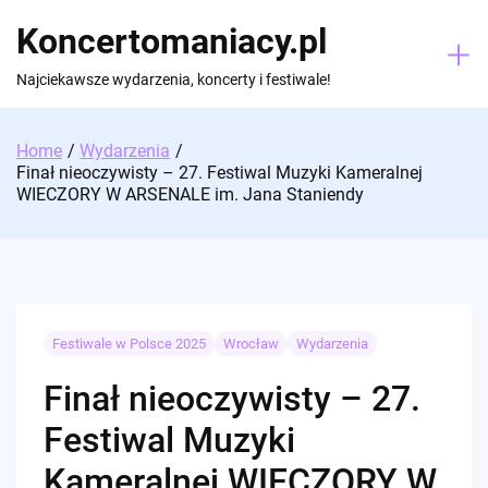
Skip
Koncertomaniacy.pl
to
content
Najciekawsze wydarzenia, koncerty i festiwale!
Home
Wydarzenia
Finał nieoczywisty – 27. Festiwal Muzyki Kameralnej
WIECZORY W ARSENALE im. Jana Staniendy
Festiwale w Polsce 2025
Wrocław
Wydarzenia
Finał nieoczywisty – 27.
Festiwal Muzyki
Kameralnej WIECZORY W