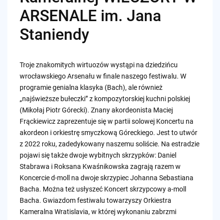
ARSENALE im. Jana
Staniendy
Troje znakomitych wirtuozów wystąpi na dziedzińcu
wrocławskiego Arsenału w finale naszego festiwalu. W
programie genialna klasyka (Bach), ale również
„najświeższe bułeczki” z kompozytorskiej kuchni polskiej
(Mikołaj Piotr Górecki). Znany akordeonista Maciej
Frąckiewicz zaprezentuje się w partii solowej Koncertu na
akordeon i orkiestrę smyczkową Góreckiego. Jest to utwór
z 2022 roku, zadedykowany naszemu soliście. Na estradzie
pojawi się także dwoje wybitnych skrzypków: Daniel
Stabrawa i Roksana Kwaśnikowska zagrają razem w
Koncercie d-moll na dwoje skrzypiec Johanna Sebastiana
Bacha. Można też usłyszeć Koncert skrzypcowy a-moll
Bacha. Gwiazdom festiwalu towarzyszy Orkiestra
Kameralna Wratislavia, w której wykonaniu zabrzmi