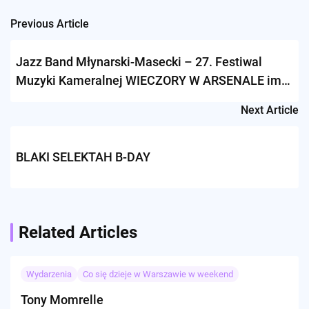
Previous Article
Post
navigation
Jazz Band Młynarski-Masecki – 27. Festiwal
Muzyki Kameralnej WIECZORY W ARSENALE im.
Jana Staniendy
Next Article
BLAKI SELEKTAH B-DAY
Related Articles
Wydarzenia
Co się dzieje w Warszawie w weekend
Tony Momrelle