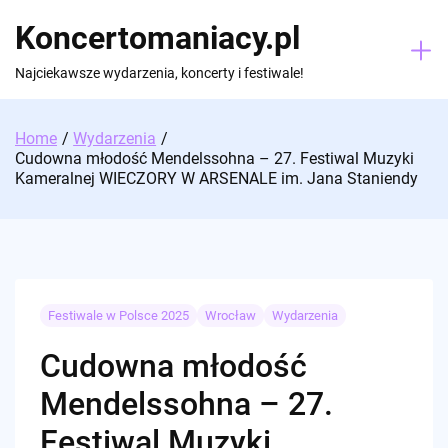
Skip
Koncertomaniacy.pl
to
content
Najciekawsze wydarzenia, koncerty i festiwale!
Home
Wydarzenia
Cudowna młodość Mendelssohna – 27. Festiwal Muzyki
Kameralnej WIECZORY W ARSENALE im. Jana Staniendy
Festiwale w Polsce 2025
Wrocław
Wydarzenia
Cudowna młodość
Mendelssohna – 27.
Festiwal Muzyki