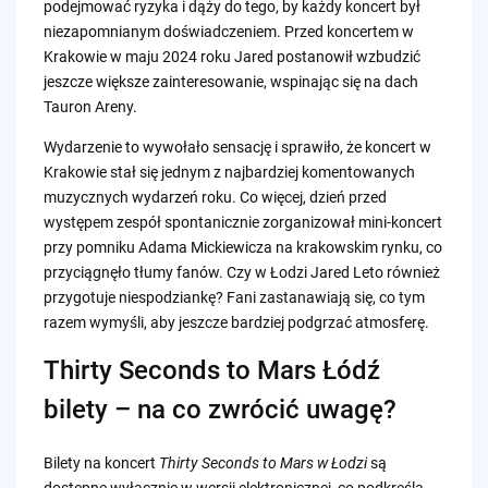
podejmować ryzyka i dąży do tego, by każdy koncert był
niezapomnianym doświadczeniem. Przed koncertem w
Krakowie w maju 2024 roku Jared postanowił wzbudzić
jeszcze większe zainteresowanie, wspinając się na dach
Tauron Areny.
Wydarzenie to wywołało sensację i sprawiło, że koncert w
Krakowie stał się jednym z najbardziej komentowanych
muzycznych wydarzeń roku. Co więcej, dzień przed
występem zespół spontanicznie zorganizował mini-koncert
przy pomniku Adama Mickiewicza na krakowskim rynku, co
przyciągnęło tłumy fanów. Czy w Łodzi Jared Leto również
przygotuje niespodziankę? Fani zastanawiają się, co tym
razem wymyśli, aby jeszcze bardziej podgrzać atmosferę.
Thirty Seconds to Mars Łódź
bilety – na co zwrócić uwagę?
Bilety na koncert
Thirty Seconds to Mars w Łodzi
są
dostępne wyłącznie w wersji elektronicznej, co podkreśla