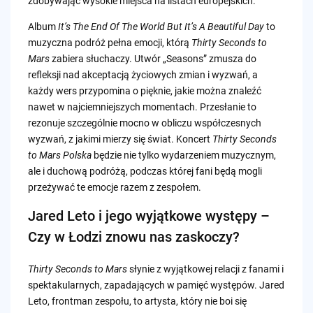
zdobywając wysokie miejsca na listach europejskich.
Album
It’s The End Of The World But It’s A Beautiful Day
to
muzyczna podróż pełna emocji, którą
Thirty Seconds to
Mars
zabiera słuchaczy. Utwór „Seasons” zmusza do
refleksji nad akceptacją życiowych zmian i wyzwań, a
każdy wers przypomina o pięknie, jakie można znaleźć
nawet w najciemniejszych momentach. Przesłanie to
rezonuje szczególnie mocno w obliczu współczesnych
wyzwań, z jakimi mierzy się świat. Koncert
Thirty Seconds
to Mars Polska
będzie nie tylko wydarzeniem muzycznym,
ale i duchową podróżą, podczas której fani będą mogli
przeżywać te emocje razem z zespołem.
Jared Leto i jego wyjątkowe występy –
Czy w Łodzi znowu nas zaskoczy?
Thirty Seconds to Mars
słynie z wyjątkowej relacji z fanami i
spektakularnych, zapadających w pamięć występów. Jared
Leto, frontman zespołu, to artysta, który nie boi się