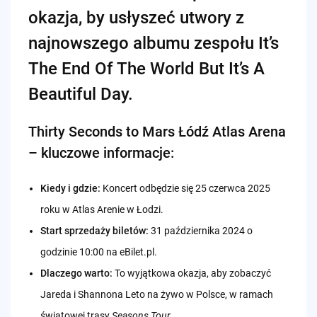
okazja, by usłyszeć utwory z
najnowszego albumu zespołu It’s
The End Of The World But It’s A
Beautiful Day.
Thirty Seconds to Mars Łódź Atlas Arena
– kluczowe informacje:
Kiedy i gdzie:
Koncert odbędzie się 25 czerwca 2025
roku w Atlas Arenie w Łodzi.
Start sprzedaży biletów:
31 października 2024 o
godzinie 10:00 na eBilet.pl.
Dlaczego warto:
To wyjątkowa okazja, aby zobaczyć
Jareda i Shannona Leto na żywo w Polsce, w ramach
światowej trasy
Seasons Tour
.