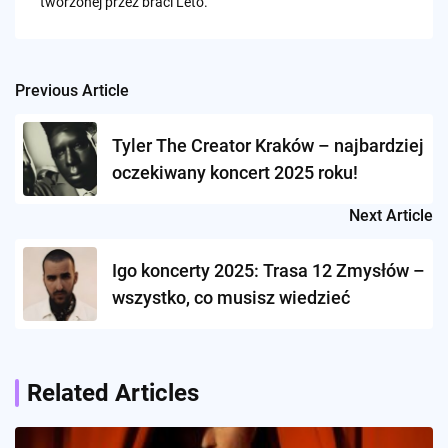
tworzonej przez braci Leto.
Previous Article
Post
navigation
Tyler The Creator Kraków – najbardziej
oczekiwany koncert 2025 roku!
Next Article
Igo koncerty 2025: Trasa 12 Zmysłów –
wszystko, co musisz wiedzieć
Related Articles