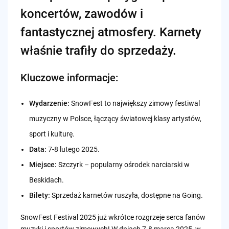
koncertów, zawodów i
fantastycznej atmosfery. Karnety
właśnie trafiły do sprzedaży.
Kluczowe informacje:
Wydarzenie:
SnowFest to największy zimowy festiwal
muzyczny w Polsce, łączący światowej klasy artystów,
sport i kulturę.
Data:
7-8 lutego 2025.
Miejsce:
Szczyrk – popularny ośrodek narciarski w
Beskidach.
Bilety:
Sprzedaż karnetów ruszyła, dostępne na Going.
SnowFest Festival 2025 już wkrótce rozgrzeje serca fanów
muzyki i sportów zimowych! W dniach 7-8 marca 2025, w