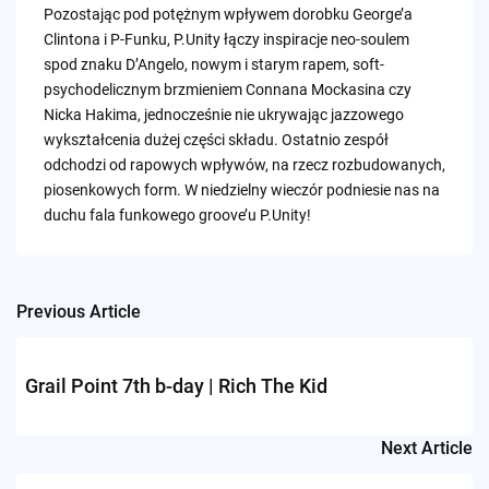
Pozostając pod potężnym wpływem dorobku George’a
Clintona i P-Funku, P.Unity łączy inspiracje neo-soulem
spod znaku D’Angelo, nowym i starym rapem, soft-
psychodelicznym brzmieniem Connana Mockasina czy
Nicka Hakima, jednocześnie nie ukrywając jazzowego
wykształcenia dużej części składu. Ostatnio zespół
odchodzi od rapowych wpływów, na rzecz rozbudowanych,
piosenkowych form. W niedzielny wieczór podniesie nas na
duchu fala funkowego groove’u P.Unity!
Previous Article
Post
navigation
Grail Point 7th b-day | Rich The Kid
Next Article