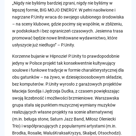
„Nigdy nie byliśmy bardziej zgrani, nigdy nie byliśmy w
lepszej formie, BIG MOJO ENERGY. W pełni naoliwione i
nagrzane P.Unity wraca do swojego ulubionego środowiska
– na sceny klubowe, gdzie pocimy się wspólnie, w zbliżeniu,
w podskokach i bez ograniczeń czasowych. Jesienna trasa
promować będzie nowe limitowane wydawnictwo, które
usłyszycie już niedługo” – P.Unity.
Korzenne bujanie w Hipnozie! P.Unity to prawdopodobnie
jedyny w Polsce projekt tak konsekwentnie kultywujący
soulowe i funkowe tradycje w formie charakterystycznej dla
obu gatunków – na żywo, w dziesięcioosobowym składzie,
bez komputerów. P.Unity wyrosło z garażowych projektów
Macieja Sondija i Jędrzeja Dudka, z czasem powiększając
swoją liczebność i możliwości brzmieniowe. Warszawska
grupa stała się punktem muzycznej wymiany muzyków
realizujących własne projekty na scenie alternatywnej
(m.in. beluga stone, Saturn Jazz Band, Miłosz Oleniecki
Trio) i współpracujących z popularnymi artystami (m.in.
Brodka, Rosalie, WaluśKraksaKryzys, Skalpel, Otsochodzi).