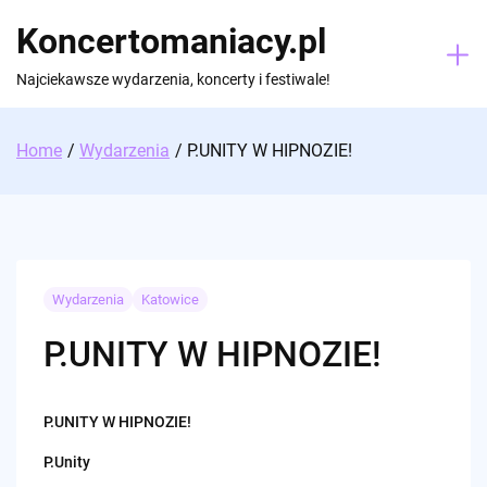
Skip
Koncertomaniacy.pl
to
content
Najciekawsze wydarzenia, koncerty i festiwale!
Home
Wydarzenia
P.UNITY W HIPNOZIE!
Wydarzenia
Katowice
P.UNITY W HIPNOZIE!
P.UNITY W HIPNOZIE!
P.Unity