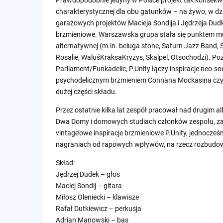
charakterystycznej dla obu gatunków – na żywo, w dz
garażowych projektów Macieja Sondija i Jędrzeja Dudk
brzmieniowe. Warszawska grupa stała się punktem mu
alternatywnej (m.in. beluga stone, Saturn Jazz Band,
Rosalie, WaluśKraksaKryzys, Skalpel, Otsochodzi). P
Parliament/Funkadelic, P.Unity łączy inspiracje neo-s
psychodelicznym brzmieniem Connana Mockasina czy 
dużej części składu.
Przez ostatnie kilka lat zespół pracował nad drugim
Dwa Domy i domowych studiach członków zespołu, za m
vintage’owe inspiracje brzmieniowe P.Unity, jednocześ
nagraniach od rapowych wpływów, na rzecz rozbudo
Skład:
Jędrzej Dudek – głos
Maciej Sondij – gitara
Miłosz Oleniecki – klawisze
Rafał Dutkiewicz – perkusja
Adrian Manowski – bas