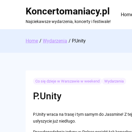
Skip
Koncertomaniacy.pl
to
Hom
content
Najciekawsze wydarzenia, koncerty i festiwale!
Home
Wydarzenia
P.Unity
Co się dzieje w Warszawie w weekend
Wydarzenia
P.Unity
P.Unity wraca na trasę i tym samym do Jassmine! Z tej
usłyszycie już niedługo.
Prawdopodobnie jedyny w Polsce projekt tak konsekwe