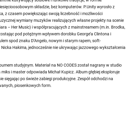
iesięcioosobowym składzie, bez komputerów. P.Unity wyrosło z
a, z czasem powiększając swoją liczebność i możliwości
zycznej wymiany muzyków realizujących własne projekty na scenie
 Sara – Her Music) i współpracujących z mainstreamem (m.in. Brodka,
ozostając pod potężnym wpływem dorobku George’a Clintona i
oulem spod znaku D’Angelo, nowym i starym rapem, soft-
Nicka Hakima, jednocześnie nie ukrywając jazzowego wykształcenia
 albumem studyjnym. Materiał na NO CODES został nagrany w studio
iks i master odpowiada Michał Kupicz. Album głębiej eksploruje
nie sięgając po świeże zabiegi produkcyjne. Zespół odchodzi na
wanych, piosenkowych form.