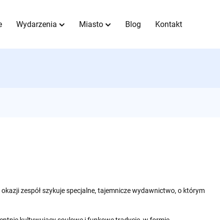
e
Wydarzenia
Miasto
Blog
Kontakt
 okazji zespół szykuje specjalne, tajemnicze wydawnictwo, o którym
ntnie kultywujący soulowe i funkowe tradycje, w formie