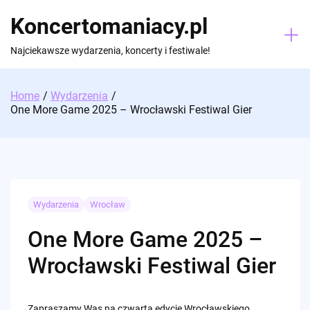
Skip
Koncertomaniacy.pl
to
content
Najciekawsze wydarzenia, koncerty i festiwale!
Home
Wydarzenia
One More Game 2025 – Wrocławski Festiwal Gier
Wydarzenia
Wrocław
One More Game 2025 –
Wrocławski Festiwal Gier
Zapraszamy Was na czwartą edycję Wrocławskiego