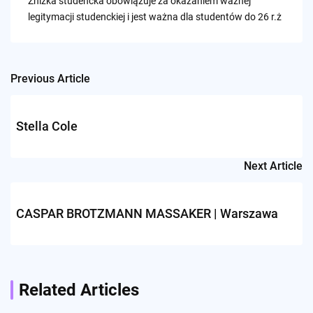
Zniżka studencka obowiązuje za okazaniem ważnej
legitymacji studenckiej i jest ważna dla studentów do 26 r.ż
Previous Article
Post
navigation
Stella Cole
Next Article
CASPAR BROTZMANN MASSAKER | Warszawa
Related Articles