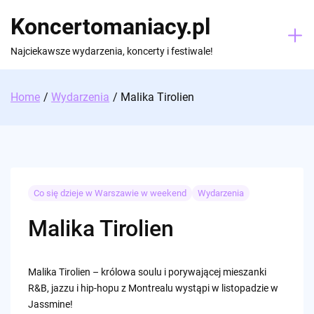
Skip
Koncertomaniacy.pl
to
content
Najciekawsze wydarzenia, koncerty i festiwale!
Home
Wydarzenia
Malika Tirolien
Co się dzieje w Warszawie w weekend
Wydarzenia
Malika Tirolien
Malika Tirolien – królowa soulu i porywającej mieszanki
R&B, jazzu i hip-hopu z Montrealu wystąpi w listopadzie w
Jassmine!