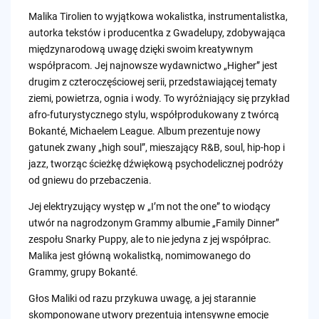
Malika Tirolien to wyjątkowa wokalistka, instrumentalistka,
autorka tekstów i producentka z Gwadelupy, zdobywająca
międzynarodową uwagę dzięki swoim kreatywnym
współpracom. Jej najnowsze wydawnictwo „Higher” jest
drugim z czteroczęściowej serii, przedstawiającej tematy
ziemi, powietrza, ognia i wody. To wyróżniający się przykład
afro-futurystycznego stylu, współprodukowany z twórcą
Bokanté, Michaelem League. Album prezentuje nowy
gatunek zwany „high soul”, mieszający R&B, soul, hip-hop i
jazz, tworząc ścieżkę dźwiękową psychodelicznej podróży
od gniewu do przebaczenia.
Jej elektryzujący występ w „I’m not the one” to wiodący
utwór na nagrodzonym Grammy albumie „Family Dinner”
zespołu Snarky Puppy, ale to nie jedyna z jej współprac.
Malika jest główną wokalistką, nomimowanego do
Grammy, grupy Bokanté.
Głos Maliki od razu przykuwa uwagę, a jej starannie
skomponowane utwory prezentują intensywne emocje