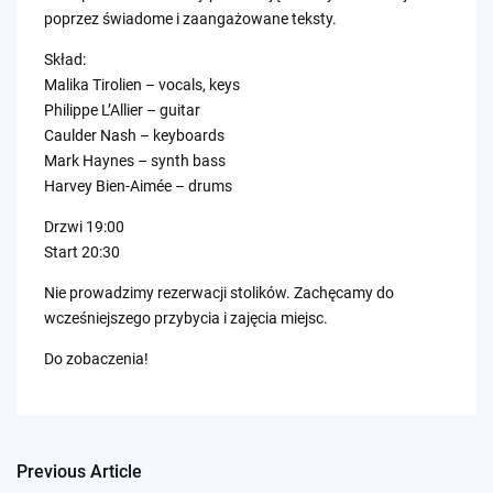
poprzez świadome i zaangażowane teksty.
Skład:
Malika Tirolien – vocals, keys
Philippe L’Allier – guitar
Caulder Nash – keyboards
Mark Haynes – synth bass
Harvey Bien-Aimée – drums
Drzwi 19:00
Start 20:30
Nie prowadzimy rezerwacji stolików. Zachęcamy do
wcześniejszego przybycia i zajęcia miejsc.
Do zobaczenia!
Previous Article
Post