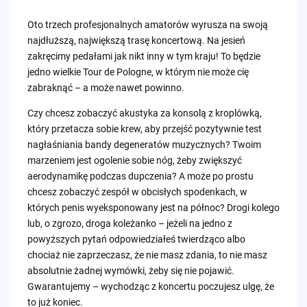
Oto trzech profesjonalnych amatorów wyrusza na swoją
najdłuższą, największą trasę koncertową. Na jesień
zakręcimy pedałami jak nikt inny w tym kraju! To będzie
jedno wielkie Tour de Pologne, w którym nie może cię
zabraknąć – a może nawet powinno.
Czy chcesz zobaczyć akustyka za konsolą z kroplówką,
który przetacza sobie krew, aby przejść pozytywnie test
nagłaśniania bandy degeneratów muzycznych? Twoim
marzeniem jest ogolenie sobie nóg, żeby zwiększyć
aerodynamikę podczas dupczenia? A może po prostu
chcesz zobaczyć zespół w obcisłych spodenkach, w
których penis wyeksponowany jest na północ? Drogi kolego
lub, o zgrozo, droga koleżanko – jeżeli na jedno z
powyższych pytań odpowiedziałeś twierdząco albo
chociaż nie zaprzeczasz, że nie masz zdania, to nie masz
absolutnie żadnej wymówki, żeby się nie pojawić.
Gwarantujemy – wychodząc z koncertu poczujesz ulgę, że
to już koniec.