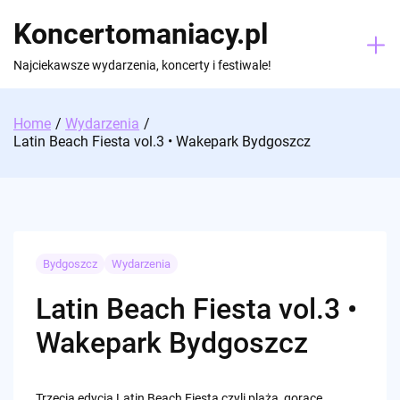
Skip
Koncertomaniacy.pl
to
content
Najciekawsze wydarzenia, koncerty i festiwale!
Home
Wydarzenia
Latin Beach Fiesta vol.3 • Wakepark Bydgoszcz
Bydgoszcz
Wydarzenia
Latin Beach Fiesta vol.3 •
Wakepark Bydgoszcz
Trzecia edycja Latin Beach Fiesta czyli plaża, gorące