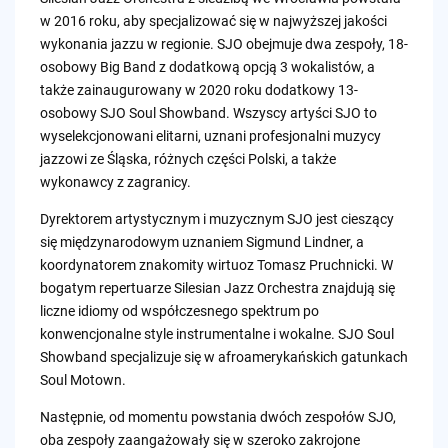
w 2016 roku, aby specjalizować się w najwyższej jakości
wykonania jazzu w regionie. SJO obejmuje dwa zespoły, 18-
osobowy Big Band z dodatkową opcją 3 wokalistów, a
także zainaugurowany w 2020 roku dodatkowy 13-
osobowy SJO Soul Showband. Wszyscy artyści SJO to
wyselekcjonowani elitarni, uznani profesjonalni muzycy
jazzowi ze Śląska, różnych części Polski, a także
wykonawcy z zagranicy.
Dyrektorem artystycznym i muzycznym SJO jest cieszący
się międzynarodowym uznaniem Sigmund Lindner, a
koordynatorem znakomity wirtuoz Tomasz Pruchnicki. W
bogatym repertuarze Silesian Jazz Orchestra znajdują się
liczne idiomy od współczesnego spektrum po
konwencjonalne style instrumentalne i wokalne. SJO Soul
Showband specjalizuje się w afroamerykańskich gatunkach
Soul Motown.
Następnie, od momentu powstania dwóch zespołów SJO,
oba zespoły zaangażowały się w szeroko zakrojone