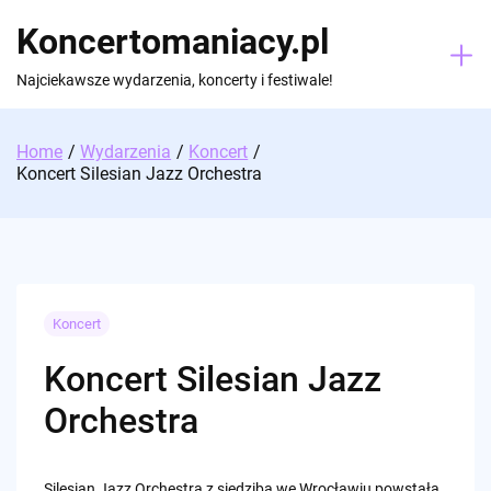
Skip
Koncertomaniacy.pl
to
content
Najciekawsze wydarzenia, koncerty i festiwale!
Home
Wydarzenia
Koncert
Koncert Silesian Jazz Orchestra
Koncert
Koncert Silesian Jazz
Orchestra
Silesian Jazz Orchestra z siedzibą we Wrocławiu powstała