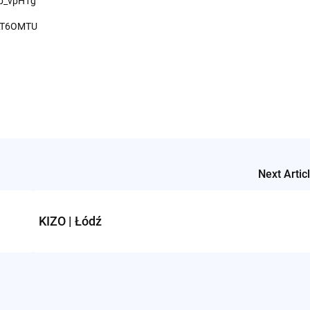
Fp_vpH1g
dLT6OMTU
Next Artic
KIZO | Łódź