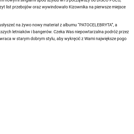
czyt list przebojów oraz wywindowało Kizownika na pierwsze miejsce
zy usłyszeć na żywo nowy materiał z albumu “PATOCELEBRYTA”, a
kszych letniaków i bangerów. Czeka Was niepowtarzalna podróż przez
 powraca w starym dobrym stylu, aby wykręcić z Wami największe pogo