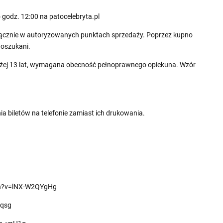
 godz. 12:00 na patocelebryta.pl
ącznie w autoryzowanych punktach sprzedaży. Poprzez kupno
 oszukani.
iżej 13 lat, wymagana obecność pełnoprawnego opiekuna. Wzór
 biletów na telefonie zamiast ich drukowania.
ch?v=lNX-W2QYgHg
aqsg