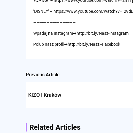
’AVATAR’ – https://www.youtube.com/watch?v=2mr
’DISNEY’ – https://www.youtube.com/watch?v=_29
—————————————
Wpadaj na Instagram➡http://bit.ly/Nasz-instagram
Polub nasz profil➡http://bit.ly/Nasz–Facebook
Previous Article
Post
navigation
KIZO | Kraków
Related Articles