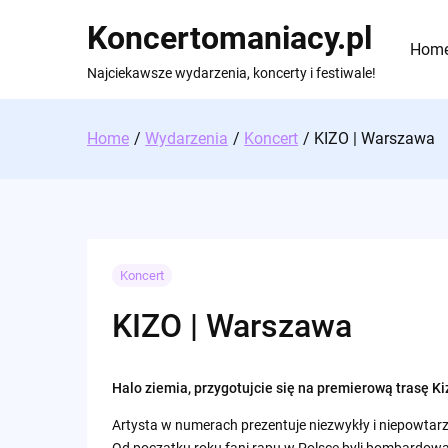
Skip
Koncertomaniacy.pl
to
Hom
content
Najciekawsze wydarzenia, koncerty i festiwale!
Home
Wydarzenia
Koncert
KIZO | Warszawa
Koncert
KIZO | Warszawa
Halo ziemia, przygotujcie się na premierową trasę Ki
Artysta w numerach prezentuje niezwykły i niepowtarza
Od początku roku fani rapu w Polsce byli bombardo