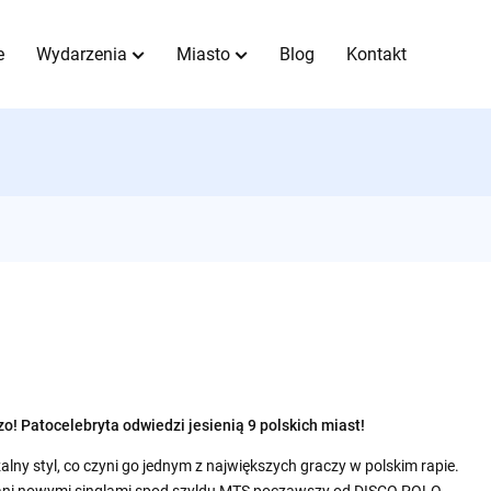
e
Wydarzenia
Miasto
Blog
Kontakt
zo! Patocelebryta odwiedzi jesienią 9 polskich miast!
lny styl, co czyni go jednym z największych graczy w polskim rapie.
wani nowymi singlami spod szyldu MTS począwszy od DISCO POLO,