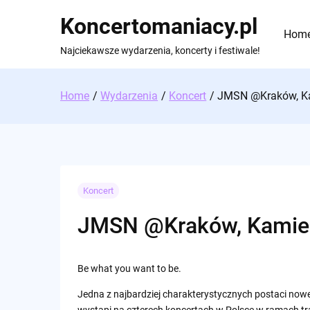
Skip
Koncertomaniacy.pl
to
Hom
content
Najciekawsze wydarzenia, koncerty i festiwale!
Home
Wydarzenia
Koncert
JMSN @Kraków, K
Koncert
JMSN @Kraków, Kamie
Be what you want to be.
Jedna z najbardziej charakterystycznych postaci nowe
wystąpi na czterech koncertach w Polsce w ramach tr