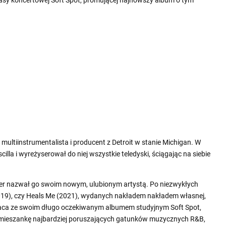
, multiinstrumentalista i producent z Detroit w stanie Michigan. W
lla i wyreżyserował do niej wszystkie teledyski, ściągając na siebie
er nazwał go swoim nowym, ulubionym artystą. Po niezwykłych
19), czy Heals Me (2021), wydanych nakładem nakładem własnej,
raca ze swoim długo oczekiwanym albumem studyjnym Soft Spot,
 mieszankę najbardziej poruszających gatunków muzycznych R&B,