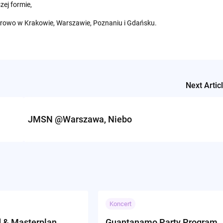
zej formie,
ierowo w Krakowie, Warszawie, Poznaniu i Gdańsku.
Next Artic
JMSN @Warszawa, Niebo
Koncert
d & Masterplan
Guantanamo Party Program