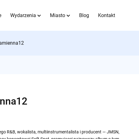
e
Wydarzenia
Miasto
Blog
Kontakt
amienna12
nna12
go R&B, wokalista, multiinstrumentalista i producent — JMSN,
asy koncertowej Soft Spot, promującej najnowszy album o tym