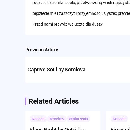
rocka, elektroniki i soulu, przetworzoną w ich najczysts
będziecie mieli zaszczyt i przyjemność usłyszeć prem
Przed nami prawdziwa uczta dla duszy.
Previous Article
Post
navigation
Captive Soul by Korolova
Related Articles
Koncert
Wrocław
Wydarzenia
Koncert
Blues Night by Outsider
Firewin