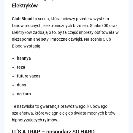
Elektryków
Club Blood
to scena, która ucieszy przede wszystkim
fanów mocnych, elektronicznych brzmień. Sfinks700 oraz
Elektryków zadbają o to, by ta część imprezy obfitowała w
niezapomniane sety i mroczne dźwięki. Na scenie Club
Blood wystąpią:
hannya
reza
future vacos
duss
og karo
Te nazwiska to gwarancja prawdziwego, klubowego
szaleństwa, które wciągnie cię do świata mocnych bitów i
hipnotyzujących rytmów.
IT’S A TRAP – gospodarz SO HARD