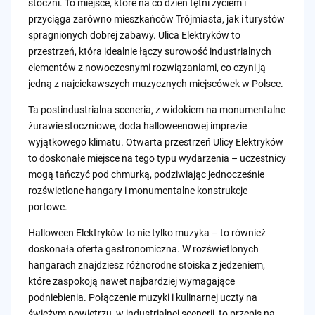
stoczni. To miejsce, które na co dzień tętni życiem i
przyciąga zarówno mieszkańców Trójmiasta, jak i turystów
spragnionych dobrej zabawy. Ulica Elektryków to
przestrzeń, która idealnie łączy surowość industrialnych
elementów z nowoczesnymi rozwiązaniami, co czyni ją
jedną z najciekawszych muzycznych miejscówek w Polsce.
Ta postindustrialna sceneria, z widokiem na monumentalne
żurawie stoczniowe, doda halloweenowej imprezie
wyjątkowego klimatu. Otwarta przestrzeń Ulicy Elektryków
to doskonałe miejsce na tego typu wydarzenia – uczestnicy
mogą tańczyć pod chmurką, podziwiając jednocześnie
rozświetlone hangary i monumentalne konstrukcje
portowe.
Halloween Elektryków to nie tylko muzyka – to również
doskonała oferta gastronomiczna. W rozświetlonych
hangarach znajdziesz różnorodne stoiska z jedzeniem,
które zaspokoją nawet najbardziej wymagające
podniebienia. Połączenie muzyki i kulinarnej uczty na
świeżym powietrzu, w industrialnej scenerii, to przepis na