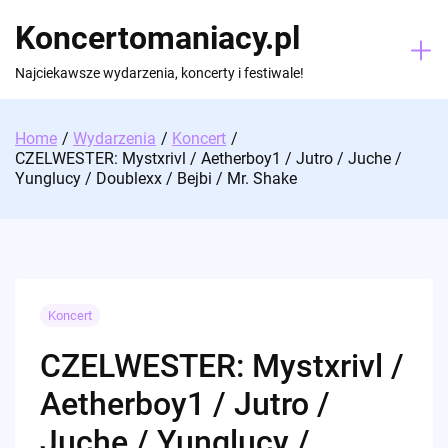
Skip
Koncertomaniacy.pl
to
content
Najciekawsze wydarzenia, koncerty i festiwale!
Home
Wydarzenia
Koncert
CZELWESTER: Mystxrivl / Aetherboy1 / Jutro / Juche /
Yunglucy / Doublexx / Bejbi / Mr. Shake
Koncert
CZELWESTER: Mystxrivl /
Aetherboy1 / Jutro /
Juche / Yunglucy /