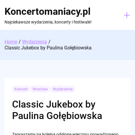
Skip
Koncertomaniacy.pl
to
content
Najciekawsze wydarzenia, koncerty i festiwale!
Home
Wydarzenia
Classic Jukebox by Paulina Gołębiowska
Koncert
Wrocław
Wydarzenia
Classic Jukebox by
Paulina Gołębiowska
Zapraszamy na kolejną odsłonę wieczoru prowadzonego