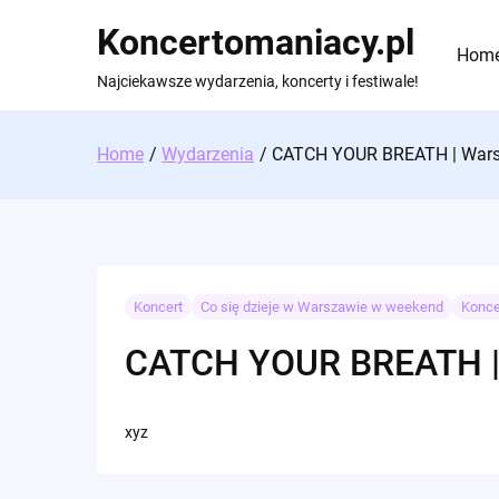
Skip
Koncertomaniacy.pl
to
Hom
content
Najciekawsze wydarzenia, koncerty i festiwale!
Home
Wydarzenia
CATCH YOUR BREATH | War
Koncert
Co się dzieje w Warszawie w weekend
Konce
CATCH YOUR BREATH |
xyz