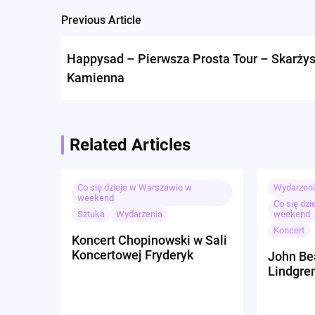
Previous Article
Post
navigation
Happysad – Pierwsza Prosta Tour – Skarży
Kamienna
Related Articles
Co się dzieje w Warszawie w
Wydarzen
weekend
Co się dz
Sztuka
Wydarzenia
weekend
Koncert
Koncert Chopinowski w Sali
Koncertowej Fryderyk
John Be
Lindgre