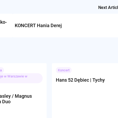
Next Artic
sko-
KONCERT Hania Derej
ia
Koncert
ieje w Warszawie w
Hans 52 Dębiec | Tychy
asley / Magnus
n Duo