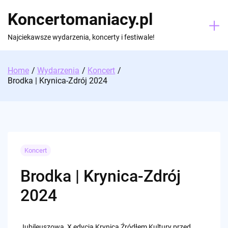
Skip
Koncertomaniacy.pl
to
content
Najciekawsze wydarzenia, koncerty i festiwale!
Home
Wydarzenia
Koncert
Brodka | Krynica-Zdrój 2024
Koncert
Brodka | Krynica-Zdrój
2024
Jubileuszowa, X edycja Krynica Źródłem Kultury przed