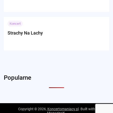
Koncert
Strachy Na Lachy
Popularne
Copyright © 2026,
Koncertomaniacy.pl
. Built with
MagazineX
.