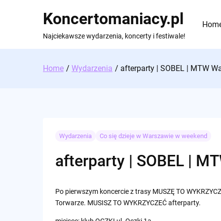
Skip
Koncertomaniacy.pl
to
Hom
content
Najciekawsze wydarzenia, koncerty i festiwale!
Home
Wydarzenia
afterparty | SOBEL | MTW W
Wydarzenia
Co się dzieje w Warszawie w weekend
afterparty | SOBEL | 
Po pierwszym koncercie z trasy MUSZĘ TO WYKRZYCZ
Torwarze. MUSISZ TO WYKRZYCZEĆ afterparty.
miejsce: klub OCZKI ul. Oczki 1a