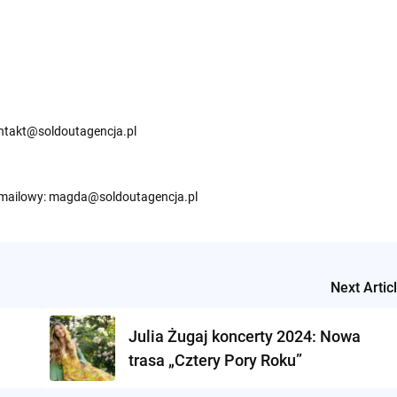
ntakt@soldoutagencja.pl
 mailowy:
magda@soldoutagencja.pl
Next Artic
Julia Żugaj koncerty 2024: Nowa
trasa „Cztery Pory Roku”