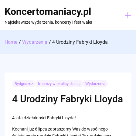
Skip
Koncertomaniacy.pl
to
content
Najciekawsze wydarzenia, koncerty i festiwale!
Home
Wydarzenia
4 Urodziny Fabryki Lloyda
Bydgoszcz
Imprezy w okolicy dzisiaj
Wydarzenia
4 Urodziny Fabryki Lloyda
4 lata działalności Fabryki Lloyda!
Kochani już 6 lipca zapraszamy Was do wspólnego
świętowania urodzin Fabryki Lloyda! Te urodziny bez