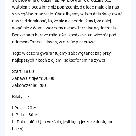
wątpienia będą inne niż poprzednie, dlatego mają dla nas
szczególne znaczenie. Chcielibyśmy w tym dniu świętować
naszą działalność, to, że się nie poddaliśmy i, że dalej
wspólnie z Wami tworzymy niepowtarzalne wydarzenia.
Będzie nam bardzo miło jeżeli spędzicie ten wieczór pod
adresem Fabryki Lloyda, w strefie plenerowej!
Tego wieczoru gwarantujemy zabawę taneczną przy
najlepszych hitach z dj-em i saksofonem na żywo!
Start: 18:00
Zabawa z dj-em: 20:00
Zakończenie: 1:00
Bilety —>
I Pula – 20 zł
II Pula – 30 zł
III Pula – 40 zł (na wejściu, jeśli będą jeszcze dostępne
bilety)