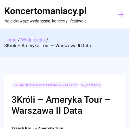
Skip
Koncertomaniacy.pl
to
content
Najciekawsze wydarzenia, koncerty i festiwale!
Home
Wydarzenia
3Króli – Ameryka Tour – Warszawa II Data
Co się dzieje w Warszawie w weekend
Wydarzenia
3Króli – Ameryka Tour –
Warszawa II Data
Trzech Króli – Ameryka Tour